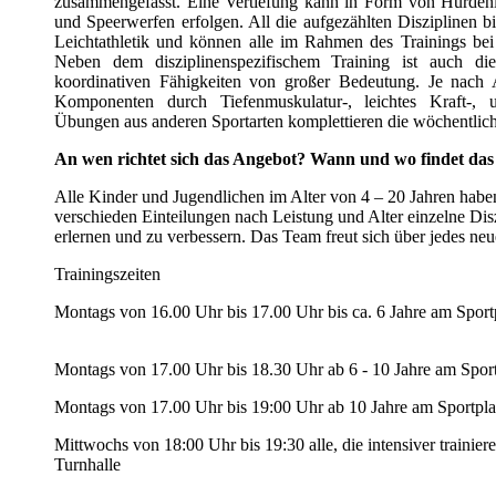
zusammengefasst. Eine Vertiefung kann in Form von Hürdenl
und Speerwerfen erfolgen. All die aufgezählten Disziplinen bi
Leichtathletik und können alle im Rahmen des Trainings bei
Neben dem disziplinenspezifischem Training ist auch di
koordinativen Fähigkeiten von großer Bedeutung. Je nach 
Komponenten durch Tiefenmuskulatur-, leichtes Kraft-, u
Übungen aus anderen Sportarten komplettieren die wöchentlich
An wen richtet sich das Angebot? Wann und wo findet das 
Alle Kinder und Jugendlichen im Alter von 4 – 20 Jahren habe
verschieden Einteilungen nach Leistung und Alter einzelne Dis
erlernen und zu verbessern. Das Team freut sich über jedes neu
Trainingszeiten
Montags von 16.00 Uhr bis 17.00 Uhr bis ca. 6 Jahre am
Montags von 17.00 Uhr bis 18.30 Uhr ab 6 - 10 Jahre am Spor
Montags von 17.00 Uhr bis 19:00 Uhr ab 10 Jahre am Sportpla
Mittwochs von 18:00 Uhr bis 19:30 alle, die intensiver traini
Turnhalle