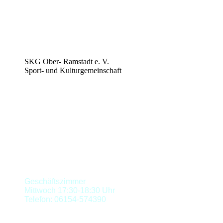
SKG Ober-
Ramstadt e. V.
Sport- und Kulturgemeinschaft
SKG Ober-Ramstadt e. V.
Steinacker-Straße 90
64372 Ober-Ramstadt
Email: kontakt@skg-ober-ramstadt.de
Geschäftszimmer
Mittwoch 17:30-18:30 Uhr
Telefon: 06154-574390