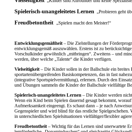
Vielseitigkeit
„Kinder sind Allrounder und keine Spezialist
Spielerisch-unangeleitetes Lernen
„Probieren geht übe
Freudbetontheit
„Spielen macht den Meister!“
Entwicklungsgemäßheit
– Die Zielstellungen der Förderprog
entwicklungsgemäß auszuwählen. Erstens ist zu berücksichti
Vorschulkinder gewöhnlich „mitbringen“. Zweitens – und mind
werden, über welche „Talente“ die Kinder verfügen.
Vielseitigkeit
– Die Kinder sollen in der Ballschule ein breites
sportartenübergreifenden Basiskompetenzen, das in fast nahezu 
(integrative Sportspielvermittlung), erlernen. Durch den Einsa
und Übungen sammeln die Kinder der Ballschule vielfältige 
Spielerisch-unangeleitetes Lernen
– Die Kinder werden nicht f
Wenn ein Kind beim Spielen dauernd gesagt bekommt, worauf e
Aufmerksamkeit eingeengt. Es schaut dann – je nach Anweisung
Gegenspieler und wird blind für das restliche Spielgeschehen.
in unterschiedlichen Spielsituationen vielfältiger/flexibler agiere
Freudbetontheit
– Wichtig für das Lernen sind unerwartete Er
lernförderliche „Dopaminduschen“ und gleichzeitig Glücksgefü