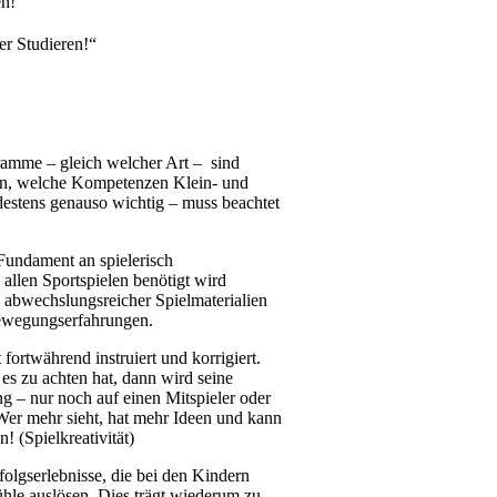
en!“
r Studieren!“
ramme – gleich welcher Art – sind
gen, welche Kompetenzen Klein- und
estens genauso wichtig – muss beachtet
 Fundament an spielerisch
allen Sportspielen benötigt wird
tz abwechslungsreicher Spielmaterialien
Bewegungserfahrungen.
ortwährend instruiert und korrigiert.
s zu achten hat, dann wird seine
 – nur noch auf einen Mitspieler oder
 Wer mehr sieht, hat mehr Ideen und kann
n! (Spielkreativität)
folgserlebnisse, die bei den Kindern
hle auslösen. Dies trägt wiederum zu